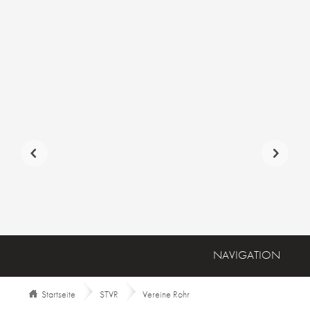
NAVIGATION
Navigation Main does not exist
Startseite
STVR
Vereine Rohr
STARTSEITE