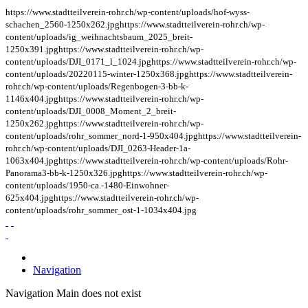
https://www.stadtteilverein-rohr.ch/wp-content/uploads/hof-wyss-
schachen_2560-1250x262.jpg
https://www.stadtteilverein-rohr.ch/wp-
content/uploads/ig_weihnachtsbaum_2025_breit-
1250x391.jpg
https://www.stadtteilverein-rohr.ch/wp-
content/uploads/DJI_0171_l_1024.jpg
https://www.stadtteilverein-rohr.ch/wp-
content/uploads/20220115-winter-1250x368.jpg
https://www.stadtteilverein-
rohr.ch/wp-content/uploads/Regenbogen-3-bb-k-
1146x404.jpg
https://www.stadtteilverein-rohr.ch/wp-
content/uploads/DJI_0008_Moment_2_breit-
1250x262.jpg
https://www.stadtteilverein-rohr.ch/wp-
content/uploads/rohr_sommer_nord-1-950x404.jpg
https://www.stadtteilverein-
rohr.ch/wp-content/uploads/DJI_0263-Header-1a-
1063x404.jpg
https://www.stadtteilverein-rohr.ch/wp-content/uploads/Rohr-
Panorama3-bb-k-1250x326.jpg
https://www.stadtteilverein-rohr.ch/wp-
content/uploads/1950-ca.-1480-Einwohner-
625x404.jpg
https://www.stadtteilverein-rohr.ch/wp-
content/uploads/rohr_sommer_ost-1-1034x404.jpg
Navigation
Navigation Main does not exist